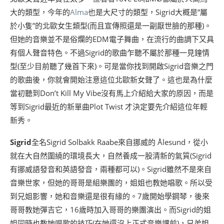
大的類型，今年的
Alma
也是大尺寸的類型，Sigrid大概是”屬
於小隻”的北歐女生類型(而且宣傳照還是一副厭世臉的那種)。
但她的音樂並不是俗爛的EDM電子舞曲，在流行的曲調下又具
有個人聲音特色。不過Sigrid的歌曲乍聽不屬於那種一見鐘情
型(至少目前聽了幾首下來)。可是當你找到開啟Sigrid音樂之門
的歌曲後，你就會開始注意這位北歐新女聲了。這也是為什麼
當初聽到Don’t Kill My Vibe沒有馬上介紹給大家的原因，而是
等到Sigrid最近的新單曲Plot Twist 才決定要先介紹這位年輕
新秀。
Sigrid
全名Sigrid Solbakk Raabe來自挪威的 Ålesund，從小
就在大自然圍繞的環境長大，自然養成一股清新的氣質(Sigrid
有挪威語發音和英語發音，兩種都可以)。Sigrid雖然不是來自
音樂世家，但她的哥哥是組樂團的，姐姐也教她唱歌。所以受
到兄姐影響，她和音樂還是很有緣的。7歲開始學鋼琴，後來
哥哥教她彈吉它，16歲時加入哥哥的樂團演出。而Sigrid的姐
姐同時也教她唱歌的技巧(在她還沒上正式音樂課前)，兄弟姐