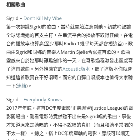
相關歌曲
Sigrid –
Don’t Kill My Vibe
第一次認識Sigrid的歌曲，當時就開始注意到她。初試啼聲讓
全球認識她的首支主打，在串流平台的播放率取得佳績，在電
台的播放率也算高(至少那時Radio 1幾乎每天都會播這首)。歌
曲由Sigrid和同鄉的音樂人Martin Sjølie合寫這首歌的。歌曲
靈感來自於她那時艱難創作的一天，在寫歌過程激發出靈感寫
了這首歌曲。另外推薦它的
Acoustic版本
，聽了這版本你就會
知道這首歌實在不好唱啊。而它的自彈自唱版本也值得大家聽
一下(
連結
)。
Sigrid –
Everybody Knows
2017年年底，這首DC年度電影”正義聯盟(Justice League)的電
影開場曲，剛看電影時竟然聽不出來是Sigrid唱的歌曲，事後
才知道原來是她唱的，不得不說唱的真好（而且和她平常唱的
不太一樣）。總之，搭上DC年度壓軸的電影，應該可以讓更