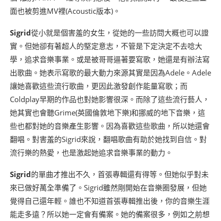
面也被剪進MV裡(Acoustic版本)。
Sigrid
從小就是個害羞的女生，從她的一些訪問大概也可以證
實。但她卻有著超人的堅定意志，不管是下定決定不去唸大
學，追求音樂事業。或是被哥哥逼著要寫歌，她還是有辦法寫
出歌曲。她表示寫歌的最大動力來源其實是因為Adele。Adele
讓她喜歡這些流行歌曲，更因此激發創作能量寫歌；而
Coldplay早期的作品也對她影響很深。而除了這些流行藝人，
她其實也會聽Grime(英國倫敦地下樂)和挪威的地下音樂，這
些也都對她的音樂產生影響。因為喜歡這些歌曲，所以她還會
翻唱。對害羞的Sigrid來說，翻唱歌曲有助於她找到自信。對
流行樂的熱愛，也是激起她追求音樂事業的動力。
Sigrid
的單曲才推出不久，首張專輯還有得等。但她似乎對未
來已做好萬全準備了。Sigrid雖然剛開始在音樂圈發展，但她
覺得自己還年輕。誰也不知道首張專輯推出後，你的音樂生涯
能走多遠？所以她一定會有備案。她的備案很多，例如之前想