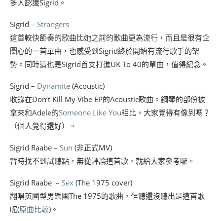
多人認識Sigrid。
Sigrid –
Strangers
這首較快節奏的歌曲比她之前的歌曲更為流行，而且是很有企
圖心的一首單曲，也感受到Sigrid終於開始有流行歌手的架
勢。同時這也是Sigrid首支打進UK To 40的單曲，值得紀念。
Sigrid –
Dynamite
(Acoustic)
收錄在Don’t Kill My Vibe EP的Acoustic歌曲。鋼琴的部份被
拿來和Adele的
Someone Like You
相比，大家覺得有像到嗎？
（個人覺得還好）。
Sigrid Raabe –
Sun
(非正式MV)
暫時找不到試聽點，無從評論這首歌，就給大家參考囉。
Sigrid Raabe –
Sex
(The 1975 cover)
翻唱英國型男樂團The 1975的歌曲，乍聽還沒聽出是這首歌
呢(
原曲比較
)。