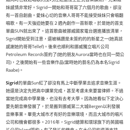
妹感情非常好。Sigrid一開始和哥哥寫了六個月的歌曲，卻沒
有一首自創曲。愛妹心切的音樂人哥哥不能接受妹妹只會唱翻
唱歌。有一天強迫她要在２週內創作一首新歌，於是她的首支
單曲SUN就出來了。這首歌曲被挪威國家電台選進播放清單，
Sigrid開始受到注意，還被稱讚是未簽約的的新星之一(她真該
感謝她的哥哥Tellef)。後來也順利和挪威獨立唱片公司
Petroleum Records簽約了(她的朋友Aurora當時也在同一間公
司)，之後開始有一些音樂作品(當時她的藝名仍為本名Sigrid
Raabe)。
Sigrid
的單曲Sun紅了卻沒有馬上中斷學業去追求音樂生涯。
她還是決定先把高中課業完成，甚至考慮未來要當律師。不過
當她完成高中學業後，也沒有去考大學。因為她看似下定決心
要先朝音樂發展了，於是搬到挪威第二大城Bergen以利發展
音樂事業。畢竟大城市才有好的音樂環境，而且大城市的唱片
公司和機會都很多。2016年，Sigrid總算和環球旗下的英國唱
片公司Island簽約，有了發片的機會。在大公司的資源支持