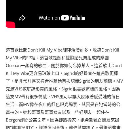
這首歌比起Don’t Kill My Vibe旋律活潑許多，收錄Don’t Kill
My Vibe的EP裡。這首歌是她和雙胞胎兄弟組成的樂團
Oceaán一起寫的歌曲，關於你如何忘掉某人。這首歌比Don’t
Kill My Vibe更容易琅琅上口，Sigrid的好聲音在這首歌更棒
了，是非常討喜又適合推薦給首次認識Sigrid的朋友聽聽。MV
充滿VHS家庭錄影帶的風格，Sigrid很喜歡這樣的風格。因為
這支MV帶有很多情感，VHS風可以讓大家跟著感受她的每日
生活。而MV像在夜店的紅色燈光場景，其實是在她當時的公
寓拍的。她和哥哥及哥哥女友以及一些好朋友一起住在
Bergen那間公寓２年。因為即將搬家，她希望號召朋友來辦
個”離別PARTY”，經導演同意後，他們就開趴了。最後這些畫