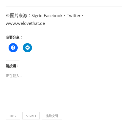
※圖片來源：Sigrid Facebook、Twitter、
www.welovethat.de
我要分享：
按
按
一
一
下
下
以
以
分
分
享
享
請按讚：
至
到
Facebook(在
Telegram(在
正在載入...
新
新
視
視
窗
窗
中
中
開
開
啟)
啟)
2017
SIGRID
北歐女聲