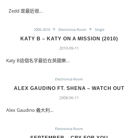
Zedd 是最近很…
2006-2010
Electronica Room
Single
KATY B – KATY ON A MISSION (2010)
2010-09-11
Katy B這個名字最近在英國樂…
Electronica Room
ALEX GAUDINO FT. SHENA – WATCH OUT
2008-06-11
Alex Gaudino 義大利…
Electronica Room
SEPTEMBER – CRY FOR YOU