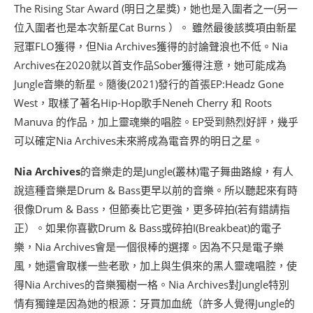
The Rising Star Award (明日之星獎)，她也是入圍者之一(另一
位入圍者也是本次新星Cat Burns ）。 雖然最後該獎項由新星
冠軍FLO獲得，但Nia Archives獲得的討論聲浪也不低。Nia
Archives在2020就以首支作品Sober獲得注意，她可能成為
Jungle音樂的新星。隨後(2021)發行的首張EP:Headz Gone
West，取樣了著名Hip-Hop歌手Neneh Cherry 和 Roots
Manuva 的作品，加上靈魂樂的唱腔。EP受到熱烈好評，幾乎
可以確定Nia Archives未來將成為電音界的明日之星。
Nia Archives
的音樂走的是Jungle(叢林)電子舞曲路線，有人
說這種音樂是Drum & Bass更早以前的音樂。所以聽起來有時
很像Drum & Bass，但節奏比它更強，更多碎拍(若有錯請指
正）。如果你喜歡Drum & Bass或碎拍I(Breakbeat)的電子
樂，Nia Archives會是一個很棒的選擇。因為不只是電子樂
風，她還會取樣一些老歌，加上與生俱來的黑人靈魂唱腔，使
得Nia Archives的音樂獨樹一格。Nia Archives對Jungle特別
情有獨鐘是因為她的根源：牙買加血統（許多人覺得Jungle的