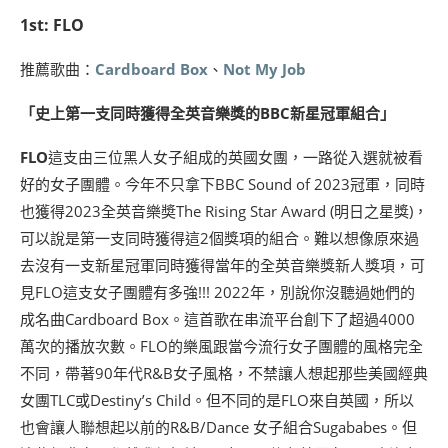
1st: FLO
推薦歌曲：
Cardboard Box
、
Not My Job
「史上第一支同時獲得全英音樂獎的BBC新星冠軍組合」
FLO
這支由三位黑人女子組成的英國女團，一路從入選就被看
好的女子團體。今年不只拿下BBC Sound of 2023冠軍，同時
也獲得2023全英音樂奬The Rising Star Award (明日之星獎)，
可以說是第一支同時獲得這2個獎項的組合。難以想像原來過
去沒有一支新星冠軍同時獲得當年的全英音樂獎新人獎項，可
見FLO這支女子團體有多強!!! 2022年，別說你沒聽過她們的
成名曲Cardboard Box。這首歌在串流平台創下了超過4000
萬次的播放次數。FLO的樂風跟當今流行女子團體的風格完全
不同，帶著90年代R&B女子風格，不禁讓人想起那些美國經典
女團TLC或Destiny’s Child。但不同的是FLO來自英國，所以
也會讓人聯想起以前的R&B/Dance 女子組合Sugababes。但