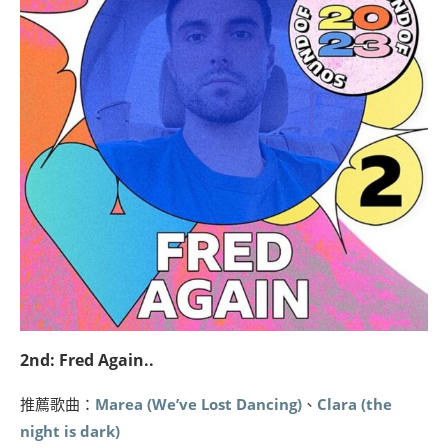
2nd: Fred Again..
推薦歌曲：
Marea (We’ve Lost Dancing)
、
Clara (the
night is dark)