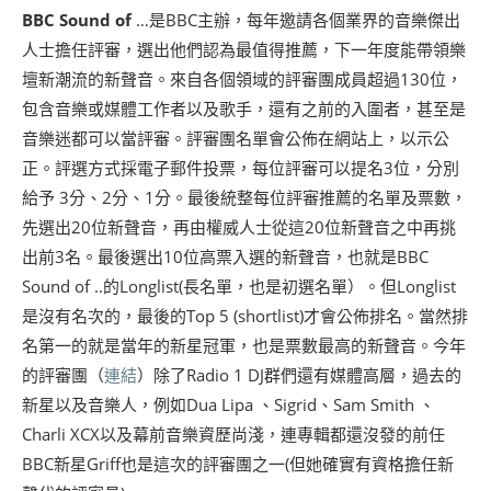
BBC Sound of
…是BBC主辦，每年邀請各個業界的音樂傑出
人士擔任評審，選出他們認為最值得推薦，下一年度能帶領樂
壇新潮流的新聲音。來自各個領域的評審團成員超過130位，
包含音樂或媒體工作者以及歌手，還有之前的入圍者，甚至是
音樂迷都可以當評審。評審團名單會公佈在網站上，以示公
正。評選方式採電子郵件投票，每位評審可以提名3位，分別
給予 3分、2分、1分。最後統整每位評審推薦的名單及票數，
先選出20位新聲音，再由權威人士從這20位新聲音之中再挑
出前3名。最後選出10位高票入選的新聲音，也就是BBC
Sound of ..的Longlist(長名單，也是初選名單）。但Longlist
是沒有名次的，最後的Top 5 (shortlist)才會公佈排名。當然排
名第一的就是當年的新星冠軍，也是票數最高的新聲音。今年
的評審團（
連結
）除了Radio 1 DJ群們還有媒體高層，過去的
新星以及音樂人，例如Dua Lipa 、Sigrid、Sam Smith 、
Charli XCX以及幕前音樂資歷尚淺，連專輯都還沒發的前任
BBC新星Griff也是這次的評審團之一(但她確實有資格擔任新