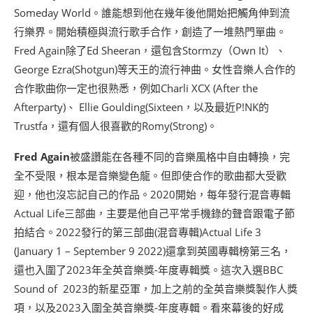
Someday World。誰能想到他在幾年後他開始把觸角伸到流
行樂界。開始積極與流行歌手合作，創造了一堆熱門單曲。
Fred Again除了Ed Sheeran，還包含Stormzy（Own It）、
George Ezra(Shotgun)等天王的流行神曲。女性音樂人合作的
合作歌曲你一定也很熟悉，例如Charli XCX (After the
Afterparty)、 Ellie Goulding(Sixteen，以及最近P!NK的
Trustfa，還有個人很喜歡的Romy(Strong)。
Fred Again
被盛讚能在各種不同的音樂風格中自由轉換，完
全不受限，根本是音樂變色龍。但即使合作的歌曲都大受歡
迎，他也沒忘記自己的作品。2020開始，每年發行混音專輯
Actual Life三部曲，主要是他自己平常手機錄的聲音跟電子節
拍結合。2022發行的第三部曲(混音專輯)Actual Life 3
(January 1 – September 9 2022)還拿到英國專輯榜第三名，
還也入圍了2023年全英音樂獎-年度專輯獎。這次入選BBC
Sound of 2023的新星亞軍，加上之前的全英音樂獎製作人獎
項，以及2023入圍全英音樂獎-年度專輯。看來幕後的好成