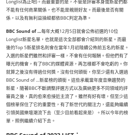
Longlist為止吧)。而最重要的是，不管是評審本身或新星們都
不能有任何商業關係，也不能是親朋好友。而最後是否有關
係，以及有無利益操縱都依BBC判定為準。
BBC Sound of …
每年大概12月5日就會公佈初選的10位
Longlist新星名單，也就是這次全部都會介紹到的新星。而最
後的Top 5新星排名則會在當年1月初陸續公佈前五名的新星。
入選的新星們雖然和評審一樣，不會有任何報酬。但他們有了
曝光的機會，有了BBC的媒體資源，再怎樣都不會吃虧的。你
就算之後沒有得過任何獎，沒有任何頭銜，你至少還有入選過
BBC Sound of …新星榜的頭銜。這些承載當年度音樂趨勢的
新星，隨著BBC不斷調整評選方式以及廣納更多不同領域的評
審員之後，真的愈來愈接近主流了。雖然有好有壞，但至少這
個榜單保住了它的重要性，有了新世代的關注力，還能夠繼續
引領英國樂壇潮流下去（至少目前看起來是）。所以今年的榜
單，照例繼續介紹下去。