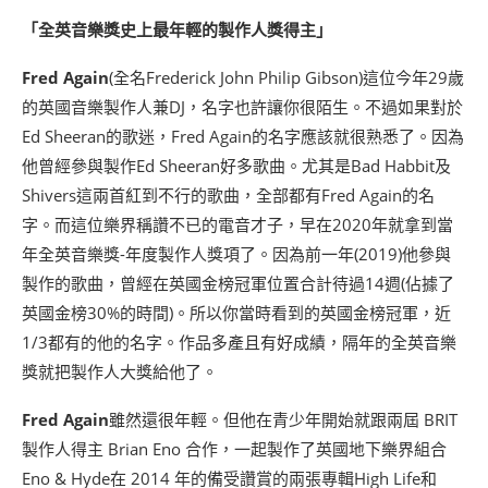
「全英音樂獎史上最年輕的製作人獎得主」
Fred Again
(全名Frederick John Philip Gibson)這位今年29歲
的英國音樂製作人兼DJ，名字也許讓你很陌生。不過如果對於
Ed Sheeran的歌迷，Fred Again的名字應該就很熟悉了。因為
他曾經參與製作Ed Sheeran好多歌曲。尤其是Bad Habbit及
Shivers這兩首紅到不行的歌曲，全部都有Fred Again的名
字。而這位樂界稱讚不已的電音才子，早在2020年就拿到當
年全英音樂獎-年度製作人獎項了。因為前一年(2019)他參與
製作的歌曲，曾經在英國金榜冠軍位置合計待過14週(佔據了
英國金榜30%的時間)。所以你當時看到的英國金榜冠軍，近
1/3都有的他的名字。作品多產且有好成績，隔年的全英音樂
獎就把製作人大獎給他了。
Fred Again
雖然還很年輕。但他在青少年開始就跟兩屆 BRIT
製作人得主 Brian Eno 合作，一起製作了英國地下樂界組合
Eno & Hyde在 2014 年的備受讚賞的兩張專輯High Life和