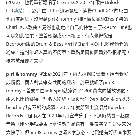
(2022)，他們重新翻唱了Charli XCX 2017年歌曲Unlock
It（
連結
），影片在TikTok迅速竄紅，連帶Charli XCX的原曲
也再度翻紅。沒想到piri & tommy 翻唱擅長實驗新電子樂的
Charli XCX歌曲，竟然也能走出自己的特色。原來AutoTune也
可以如此輕柔，整首歌變成小清新版，有人覺得像是
Bedroom版的Drum & Bass。難怪Charli XCX 也變成他們的
粉絲，這對年輕人真的不簡單。重點是兩位團員外型很相配，
根本就是郎才女貌。
piri & tommy
成軍於2021年，兩人透過IG認識，進而發展
成情侶。兩人對音樂有共同的興趣，於是就組了piri &
tommy。首支單曲soft spot就獲得了1800萬次的播放次數，
兩人也開始獲得一些名人粉絲。隨後發行的歌曲On & on以及
beachin都有不錯的成績，2022年就簽到主流唱片Polydor
Records。但兩人在2023年1月宣佈分手，不過仍然會一起做
音樂（剛分手就要馬上籌備新作品還有一堆表演？？好像來的
太快了）但piri & tommy也請大家放心，他們還有好多音樂要