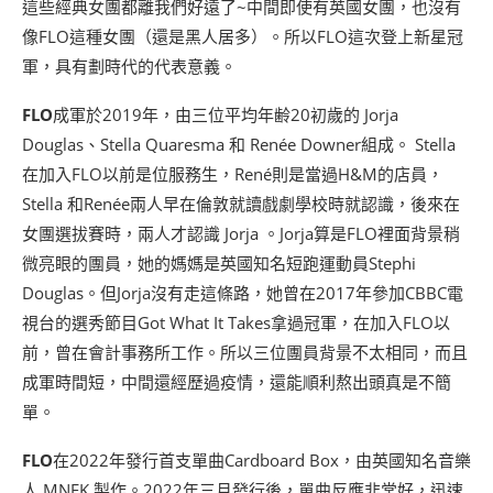
這些經典女團都離我們好遠了~中間即使有英國女團，也沒有
像FLO這種女團（還是黑人居多）。所以FLO這次登上新星冠
軍，具有劃時代的代表意義。
FLO
成軍於2019年，由三位平均年齢20初歲的 Jorja
Douglas、Stella Quaresma 和 Renée Downer組成。 Stella
在加入FLO以前是位服務生，René則是當過H&M的店員，
Stella 和Renée兩人早在倫敦就讀戲劇學校時就認識，後來在
女團選拔賽時，兩人才認識 Jorja 。Jorja算是FLO裡面背景稍
微亮眼的團員，她的媽媽是英國知名短跑運動員Stephi
Douglas。但Jorja沒有走這條路，她曾在2017年參加CBBC電
視台的選秀節目Got What It Takes拿過冠軍，在加入FLO以
前，曾在會計事務所工作。所以三位團員背景不太相同，而且
成軍時間短，中間還經歷過疫情，還能順利熬出頭真是不簡
單。
FLO
在2022年發行首支單曲Cardboard Box，由英國知名音樂
人 MNEK 製作。2022年三月發行後，單曲反應非常好，迅速