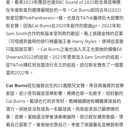
易。看來2023年應該也是BBC Sound of 2023和全英音樂獎
在年度新星的選擇最相近的一年。Cat Burns如同去年(2022)
新星冠軍PinkPantheress一樣，也是在TikTok獲得巨大迴響的
新女聲。因為Cat Burns在2020年創作的歌曲go，2022年和
Sam Smith合作的新版本受到熱烈歡迎，衝上英國金榜的亞軍
（可惜遇到當時的排行榜最強王者 Harry Styles ，使得這首歌
只能屈居亞軍）。Cat Burns之後也加入天王也是她的偶像Ed
Sheeran(2022)的巡迴，2023年更是加入Sam Smith的巡迴。
從TikTok爆紅到支援流行天王的巡迴，這位新女聲有了一個豐
富的2022年。
Cat Burns
這位倫敦出生的22歲酷兒女聲，來自南倫敦的音樂
家庭。從小受到福音音樂影響，媽媽也是一名歌手。但好動的
Cat Burns，籃球也打的非常好，教練稱讚她有轉職業球員的
潛力。但她並沒有成為一名籃球員，而是追求自己最想做的
事：音樂。當她還沒學會演奏樂器時，就已經在構思歌曲，學
著自己寫歌了。後來她也靠自己，考進了英國著名音樂藝術學