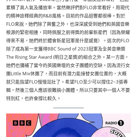
累積了高人氣及播放率。當然樂評們對FLO非常看好，用現代
的精神詮釋經典的R&B風格。目前的作品迴響都很棒。對於
FLO來說，她們除了興奮之外，也深深感受到她們和英國音樂
根源的緊密相連，同時佩服之前得獎的前輩新星們（因為榮耀
得來不易，她們終於體會新星冠軍是什麼感覺）。這次的FLO
除了成為第一支獲得BBC Sound of 2023冠軍及全英音樂奬
The Rising Star Award (明日之星獎)的組合之外。某一方面，
她們也彌補了當今的英國樂壇的女子團體的空缺。因為流行女
團Little Mix休團了，而目前有潛力能接替女團位置的，大概
就只能指望FLO慢慢茁壯了。希望FLO至少可以撐住2~3張專
輯，然後三個人應該很難搞小團體。所以只要其中一個人不要
特別紅，也許會撐比較久。