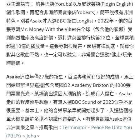
亞主流語言： 約魯巴語(Yoruba)以及皮欽英語(Pidgin English)
創作歌詞，再配合非洲節奏音樂(Afrobeats)，簡單說很有非洲
特色。別看Asake才入選BBC 新星Longlist，2022年，他的首
張專輯Mr. Money With the Vibes在全球（包含他的家鄉）受
到熱烈推崇及高度評價，還打進英國排行榜第22位，全球累積
超過10億的播放量。這張專輯很厲害，超級有律動感，就算你
對其它歌曲不熟，也一定可以聽完，非常適合運動/健走/玩樂
時聆聽。
Asake
這位年僅27歲的新星，首張專輯就有很好的成績，馬上
開始舉辦世界巡迴(包含英國O2 Academy Brixton 的4000張
門票賣光光，某場演出還因人潮擁擠，造成有人傷亡。Asake
走紅的程度超乎想像，有無入選BBC Sound of 2023似乎不是
很重要。基本上，他的音樂事業早就開始起步了，入選這個榜
單大概是讓許多還不認識他音樂的人，有機會認識Asake這位
非洲音樂之星。推薦歌曲：
Terminator
、
Peace Be Unto You
(PBUY)
、
Joha
。