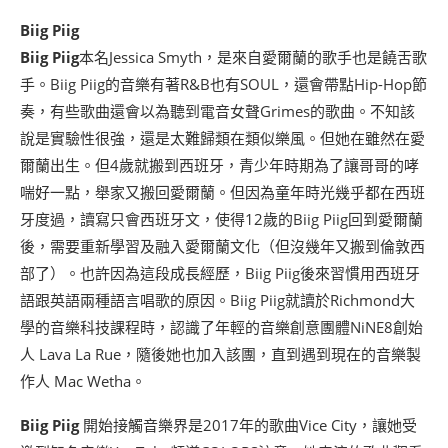
Biig Piig
Biig Piig
本名Jessica Smyth，是來自愛爾蘭的歌手也是饒舌歌
手。Biig Piig的音樂有著R&B也有SOUL，還會帶點Hip-Hop節
奏，有些歌曲還會以為聽到電音女聲Grimes的歌曲。不知該
說是實驗性很強，還是太難歸類在類似樂風。但她在雖然在愛
爾蘭出生。但4歲就搬到西班牙，青少年時期為了讓哥哥的哮
喘好一點，舉家又搬回愛爾蘭。但因為童年時光幾乎都在西班
牙度過，讀寫只會西班牙文，使得12歲的Biig Piig回到愛爾蘭
後，需要重新學習及融入愛爾蘭文化（但沒幾年又搬到倫敦西
部了）。也許因為這段成長經歷，Biig Piig後來習慣用西班牙
語跟英語兩種語言唱歌的原因。Biig Piig就讀於Richmond大
學的音樂科技課程時，認識了年輕的音樂創意團體NiNE8創始
人 Lava La Rue，隨後她也加入該團，直到遇到現在的音樂製
作人 Mac Wetha。
Biig Piig
開始接觸音樂界是2017年的歌曲Vice City，讓她受