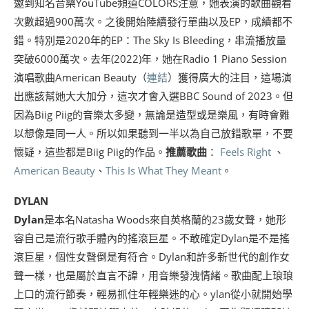
邀到知名音樂YouTube頻道COLORS注意，她表演的歌曲觀看
次數超過900萬次。之後開始陸續發行單曲以及EP，成績都不
錯。特別是2020年的EP：The Sky Is Bleeding，串流播放量
突破6000萬次。去年(2022)年，她在Radio 1 Piano Session
演唱歌曲American Beauty（
連結
）獲得廣大的注目，這場演
出應該幫她大大加分，這次才會入選BBC Sound of 2023。但
因為Biig Piig的音樂太多變，無論是造型或是樂風，有時會難
以想像是同一人。所以如果聽到一半以為自己放錯歌單，不要
懷疑，這些都是Biig Piig的作品。
推薦歌曲
：
Feels Right
、
American Beauty
、
This Is What They Meant
。
DYLAN
Dylan
是本名Natasha Woods來自英格蘭的23歲女聲，她形
容自己是流行歌手體內的搖滾巨星。不敢確定Dylan是不是搖
滾巨星，個性女聲倒是有符合。Dylan和許多新世代的創作女
聲一樣，也是屬於直言不諱，用音樂發洩情緒。歌曲配上琅琅
上口的流行節奏，輕易抓住年輕樂迷的心。ylan從小就開始學