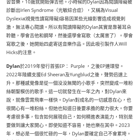
習音樂，10歲就開始彈吉他。小時候的Dylan因為閱讀障礙被
診斷出Irlen Syndrome（光敏綜合症），又稱為Visual
Dyslexia(視覺性讀寫障礙)容易因某些光線影響造成視覺刺
激，無法專心閱讀。所以有閱讀障礙的Dylan其實是靠著耳朵
聆聽，學會吉他和鋼琴，然後還學會寫歌（太厲害了）。學會
寫歌之後，她開始四處寄送音樂作品。因此吸引製作人Will
Hicks的注意。
Dylan
於2019年發行首張EP： Purple ，之後EP連環發。
2022年陸續支援Ed Sheeran及Yungblud之後，聲勢迅速上
升。那種感覺像是從一個没没無聞的小歌手，突然變成一堆粉
絲朝聖模仿的歌手。這一切就發生在一年之內，對Dylan來
說，就像雲霄飛車一樣快。Dylan對成名的一切感恩在心，也
很開心有一堆粉絲。但她也知道日後要承擔的壓力很大。你要
考慮很多事，包含如何展現自己，如何精進表演能力，特別是
要做到讓大家開心。即使知道不容易，她也樂在其中。2023
年，想必是一個很忙碌的一年，Dylan要確定自己不會累垮。