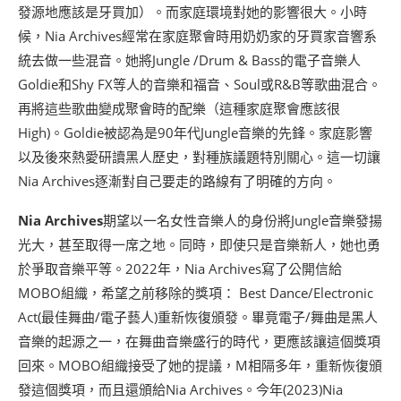
發源地應該是牙買加）。而家庭環境對她的影響很大。小時
候，Nia Archives經常在家庭聚會時用奶奶家的牙買家音響系
統去做一些混音。她將Jungle /Drum & Bass的電子音樂人
Goldie和Shy FX等人的音樂和福音、Soul或R&B等歌曲混合。
再將這些歌曲變成聚會時的配樂（這種家庭聚會應該很
High)。Goldie被認為是90年代Jungle音樂的先鋒。家庭影響
以及後來熱愛研讀黑人歷史，對種族議題特別關心。這一切讓
Nia Archives逐漸對自己要走的路線有了明確的方向。
Nia Archives
期望以一名女性音樂人的身份將Jungle音樂發揚
光大，甚至取得一席之地。同時，即使只是音樂新人，她也勇
於爭取音樂平等。2022年，Nia Archives寫了公開信給
MOBO組織，希望之前移除的獎項： Best Dance/Electronic
Act(最佳舞曲/電子藝人)重新恢復頒發。畢竟電子/舞曲是黑人
音樂的起源之一，在舞曲音樂盛行的時代，更應該讓這個獎項
回來。MOBO組織接受了她的提議，M相隔多年，重新恢復頒
發這個獎項，而且還頒給Nia Archives。今年(2023)Nia