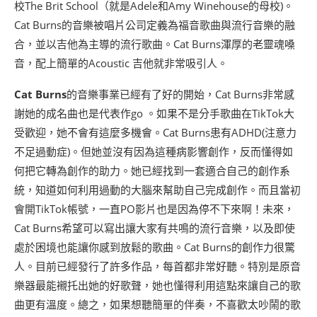
校The Brit School（就是Adele和Amy Winehouse的母校)。
Cat Burns的音樂被唱片公司定義為福音歌曲與流行音樂的融
合，並以吉他為主導的流行歌曲。Cat Burns渾厚的老靈魂嗓
音，配上簡單的Acoustic 吉他就非常吸引人。
Cat Burns
的音樂事業已經有了好的開始，Cat Burns非常感
謝她的成名曲也是代表作go 。如果不是分手歌曲在TikTok大
受歡迎，她不會有這麼多機會。Cat Burns患有ADHD(注意力
不足過動症)。但她並沒有因為這種病影響創作，反而懂得如
何把它轉為創作的助力。她已經找到一套適合自己的創作系
統，知道如何利用過動的大腦來幫助自己完成創作。而且當初
會開TikTok帳號，一直PO影片也是因為停不下來啊！未來，
Cat Burns希望可以寫出讓大家有共鳴的流行音樂，以及即使
處於困境也能讓你感到放鬆的歌曲。Cat Burns的創作力很驚
人。目前已經發行了許多作品，每首都非常好聽。特別是原音
樂器最能襯托出她的好歌聲，她也懂得利用這點來讓自己的歌
曲更有溫度。總之，如果想聽簡單的伴奏，不喜歡太吵鬧的歌