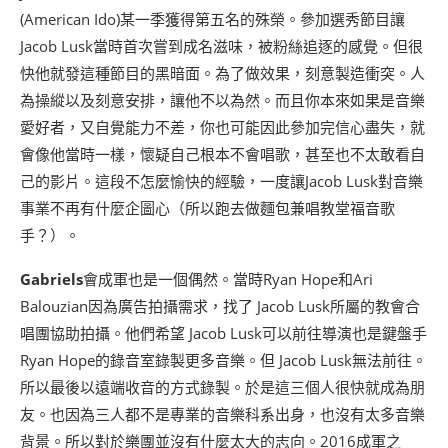
(American Ido)某一季獲得第五名的殊榮。參加選秀節目讓
Jacob Lusk當時首次嘗到成名滋味，被粉絲追逐的感覺。但很
快他就發這種節目的黑暗面。為了做效果，刻意製造衝突。人
為操縱以及刻意安排，讓他不以為然。而且你本來如果是音樂
愛好者，又自覺能力不差，你也可能因此參加完信心盡失，就
會像他當時一樣，懷疑自己根本不會唱歌，甚至也不太敢看自
己的影片。這段不怎麼愉快的經驗，一度讓Jacob Lusk對音樂
事業不再有什麼企圖心（所以跑去做麵包兼唱教堂福音歌
手？）。
Gabriels
會成軍也是一個偶然。當時Ryan Hope和Ari
Balouzian因為廣告拍攝需求，找了 Jacob Lusk所屬的教會合
唱團協助拍攝。他們希望 Jacob Lusk可以前往導演也是鍵盤手
Ryan Hope的錄音室錄製更多音樂。但 Jacob Lusk無法前往。
所以最後以遠端收音的方式錄製。於是這三個人很快就成為朋
友。也因為三人都不是專業的音樂科系出身，也沒有太多音樂
背景。所以對於樂團並沒有什麼太大的志向。2016成軍之