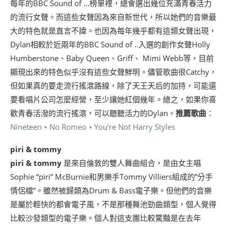
每年的BBC Sound of …榜單裡，總會選出幾位充滿青春活力
的流行女聲。而這些女聲因為來自新世代，所以她們的音樂最
大的特色就是直言不諱。也因為每年幾乎都有這類女聲出現，
Dylan相較於近兩年的BBC Sound of ..入選的創作女聲Holly
Humberstone、Baby Queen、Griff、 Mimi Webb等，目前
顯現出來的特色似乎沒有這些女聲鮮明。儘管歌曲很Catchy，
但如果真的要走流行搖滾路線，除了天王天后的加持，可能還
要看唱片公司怎麼經營，至少讓她紅個幾年。總之，如果你喜
歡青春活潑的流行搖滾，可以聽聽活力的Dylan。
推薦歌曲
：
Nineteen
、
No Romeo
、
You’re Not Harry Styles
piri & tommy
piri & tommy
是來自倫敦的雙人舞曲組合，是由女主唱
Sophie “piri” McBurnie和男樂手Tommy Villiers組成的”分手
情侶檔”。雖然被歸類為Drum & Bass電子樂。但他們的音樂
是屬於輕快的都會電子風，不是那種舞池勁曲類型，個人覺得
比較沙發類型的電子樂。個人對這支團比較驚豔是在去年