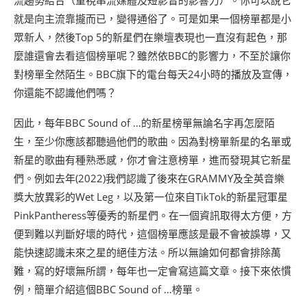
流趨勢結合（重視串流媒體及短影音的影響力）。你可以說它
就是向主流靠攏而已，變得通俗了。可是如果一個榜單都是小
眾新人，然後Top 5的新星們在樂壇表現也一直沒有起色，那
麼誰還會去看這個榜單呢？雖然依BBC的影響力，不至於讓你
對榜單全然陌生。BBC旗下的電台每天24小時的播放及宣傳，
你還能不認識他們嗎？
因此，每年BBC Sound of …的新星榜單無論名字再怎麼陌
生，至少你應該都聽過他們的歌曲。因為對榜單新星的名單或
新星的歌曲有種熟悉感，你才會注意榜單，進而發現其它新星
們。例如去年(2022)我們認識了後來在GRAMMY及全英音樂
獎大放異彩的Wet Leg，以及第一位來自TikTok的新星冠軍星
PinkPantheress等優秀的新星們。在一個資訊取得太方便，方
便到難以判斷好壞的時代，這個榜單應該是最不會被誤導，又
能快速認識未來之星的絕佳方法。所以無論如何都會排除萬
難，寫的好壞無所謂，每年也一定會寫這篇文章。接下來依慣
例，簡單介紹這個BBC Sound of …榜單。