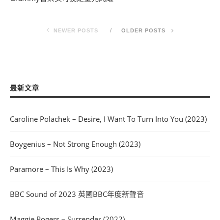
NEWER POSTS
OLDER POSTS
最新文章
Caroline Polachek – Desire, I Want To Turn Into You (2023)
Boygenius – Not Strong Enough (2023)
Paramore – This Is Why (2023)
BBC Sound of 2023 英國BBC年度新聲音
Maggie Rogers – Surrender (2022)