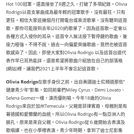
Hot 100冠軍，還直接坐了8週之久，打破了多項紀錄。Olivia
Rodrigo以首支單曲成為最年輕的冠軍歌手，沒有最狂，只有
更狂。相信大家這幾個月打開電台或串流歌單，沒有聽到這首
歌，那你可能按到去年(2020)的歌單了。因為這首歌一定會以
各種方式入侵你的耳朵。這首令人無法按下暫停鍵的歌曲，後
座力極強。不得不說，過去一向偏愛英倫歌曲，竟然也被這首
歌感染了。因此，即使大家對Olivia Rodrigo 以及這首出道代
表作早已耳熟能詳，還是希望將歌曲介紹放在自己的部落格
(網站)裡，讓我們2021上半年不會忘記這首歌。
Olivia Rodrigo
在歌手身份之前，出自美國迪士尼頻道那些”
健康青少年”影集，如同前輩們Miley Cyrus、Demi Lovato、
Selena Gomez一樣，演而優則唱。今年18歲的Olivia
Rodrigo來自於加州Temecula，父親是菲律賓裔，母親則是有
著德國和愛爾蘭的血統。所以Olivia Rodrigo有一點亞洲人的
臉孔，原來是來自父親。Olivia Rodrigo從６歲開始去表演及
歌唱課，也在小學裡表演。青少年時期，拿到了迪士尼影集