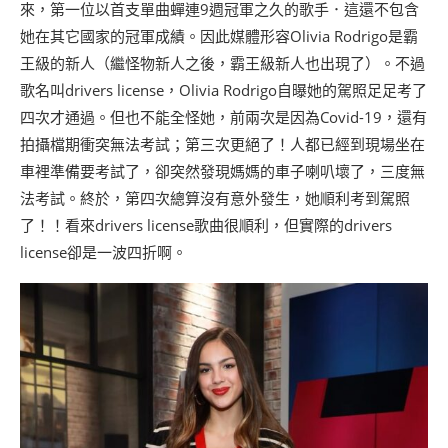
來，第一位以首支單曲蟬連9週冠軍之久的歌手．這還不包含
她在其它國家的冠軍成績。因此媒體形容Olivia Rodrigo是霸
王級的新人（繼怪物新人之後，霸王級新人也出現了）。不過
歌名叫drivers license，Olivia Rodrigo自曝她的駕照足足考了
四次才通過。但也不能全怪她，前兩次是因為Covid-19，還有
拍攝檔期衝突無法考試；第三次更絕了！人都已經到現場坐在
車裡準備要考試了，卻突然發現媽媽的車子喇叭壞了，三度無
法考試。終於，第四次總算沒有意外發生，她順利考到駕照
了！！看來drivers license歌曲很順利，但實際的drivers
license卻是一波四折啊。