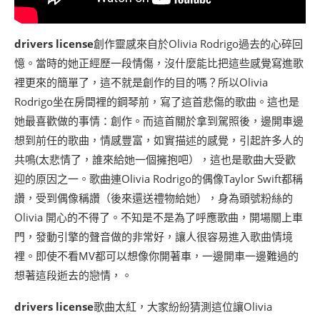
drivers license
創作靈感來自於Olivia Rodrigo過去的心碎回
憶。當時的她正經歷一段情傷，沒什麼能比把這些感覺寫進歌
裡更來的簡單了，這不就是創作的目的嗎？所以Olivia
Rodrigo坐在房間裡的鋼琴前，寫了這首悲傷的歌曲。這也是
她最喜歡做的事情：創作。而這首關於拿到駕照後，邊開車邊
想到前任的歌曲，情感豐富，如實描述的感覺，引起許多人的
共鳴(太悲情了，誰來給她一個擁抱吧），這也是歌曲大受歡
迎的原因之一。歌曲連Olivia Rodrigo的偶像Taylor Swift都稱
讚，受到偶像稱讚（後來還送禮物給她），身為頭號粉絲的
Olivia 開心的不得了。不知是不是為了呼應歌曲，開場關上車
門，發動引擎的聲音做的非常好，讓人很容易進入歌曲情境
裡。即使不看MV都可以想像你開著車，一邊開車一邊難過的
想著這段逝去的戀情，。
drivers license
歌曲太紅，大家紛紛猜測這位讓Olivia