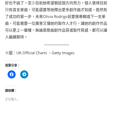
好也不過了。至少目前她希望朝這個方向努力。個人覺得目前
只有首支單曲，可能還要等她釋出更多創作曲才知道。既然有
了成功的第一步，未來Olivia Rodrigo若要做專輯或下一支單
曲，可能需要一位厲害又懂她的製作人才行，讓她的創作作品
可以更上一層樓。無論是歌曲創作品質或製作質感，都可以讓
人繼續期待。
※圖：UK Official Charts 、Getty Images
我要分享：
按
按
一
一
下
下
以
以
分
分
享
享
請按讚：
至
到
Facebook(在
Telegram(在
正在載入...
新
新
視
視
窗
窗
中
中
開
開