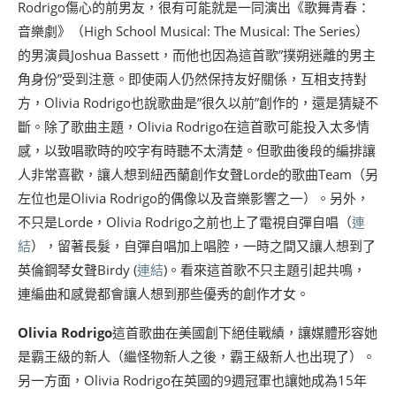
Rodrigo傷心的前男友，很有可能就是一同演出《歌舞青春：
音樂劇》（High School Musical: The Musical: The Series）
的男演員Joshua Bassett，而他也因為這首歌”撲朔迷離的男主
角身份”受到注意。即使兩人仍然保持友好關係，互相支持對
方，Olivia Rodrigo也說歌曲是”很久以前”創作的，還是猜疑不
斷。除了歌曲主題，Olivia Rodrigo在這首歌可能投入太多情
感，以致唱歌時的咬字有時聽不太清楚。但歌曲後段的編排讓
人非常喜歡，讓人想到紐西蘭創作女聲Lorde的歌曲Team（另
左位也是Olivia Rodrigo的偶像以及音樂影響之一）。另外，
不只是Lorde，Olivia Rodrigo之前也上了電視自彈自唱（
連
結
），留著長髮，自彈自唱加上唱腔，一時之間又讓人想到了
英倫鋼琴女聲Birdy (
連結
)。看來這首歌不只主題引起共鳴，
連編曲和感覺都會讓人想到那些優秀的創作才女。
Olivia Rodrigo
這首歌曲在美國創下絕佳戰績，讓媒體形容她
是霸王級的新人（繼怪物新人之後，霸王級新人也出現了）。
另一方面，Olivia Rodrigo在英國的9週冠軍也讓她成為15年