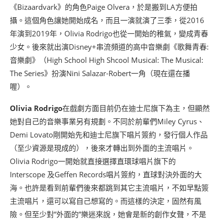
《Bizaardvark》的角色Paige Olvera，於是搬到LA方便拍
攝。這個角色讓她開始成名，而且一演就演了三季，從2016
年演到2019年，Olivia Rodrigo也從一開始的稚氣，變成青春
少女。後來就出演Disney+串流頻道的高中音樂劇《歌舞青春:
音樂劇》（High School High Shcool Musical: The Musical:
The Series》扮演Nini Salazar-Robert一角（現在還在播
喔）。
Olivia Rodrigo
在戲劇方面目前仍在迪士尼旗下為主，但顯然
她對自己的音樂事業另有規劃。不同於前輩們Miley Cyrus、
Demi Lovato剛開始先和迪士尼旗下唱片簽約，發行個人作品
（至少資源是現成的），後來才轉出到外面的主流唱片。
Olivia Rodrigo一開始就直接選擇直環球唱片旗下的
Interscope 及Geffen Records唱片簽約，直球對決外面的大
海。也許是看到前輩們後來都跳到其它主流唱片，不如早點簽
主流唱片，還可以寫自己想寫的。而這樣的決定，固然有風
險。但至少對”外面的”樂迷來說，她會是新的創作女聲，不是