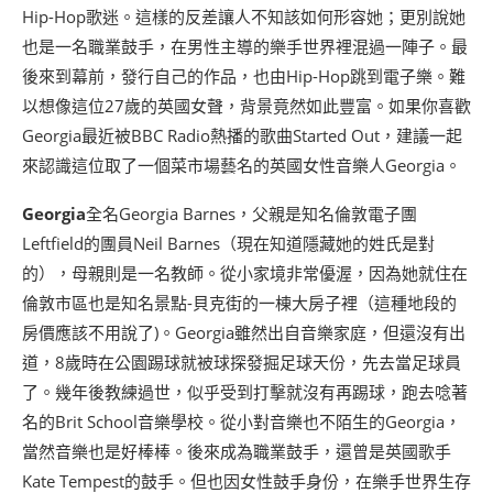
Hip-Hop歌迷。這樣的反差讓人不知該如何形容她；更別說她
也是一名職業鼓手，在男性主導的樂手世界裡混過一陣子。最
後來到幕前，發行自己的作品，也由Hip-Hop跳到電子樂。難
以想像這位27歲的英國女聲，背景竟然如此豐富。如果你喜歡
Georgia最近被BBC Radio熱播的歌曲Started Out，建議一起
來認識這位取了一個菜市場藝名的英國女性音樂人Georgia。
Georgia
全名Georgia Barnes，父親是知名倫敦電子團
Leftfield的團員Neil Barnes（現在知道隱藏她的姓氏是對
的），母親則是一名教師。從小家境非常優渥，因為她就住在
倫敦市區也是知名景點-貝克街的一棟大房子裡（這種地段的
房價應該不用說了)。Georgia雖然出自音樂家庭，但還沒有出
道，8歲時在公園踢球就被球探發掘足球天份，先去當足球員
了。幾年後教練過世，似乎受到打擊就沒有再踢球，跑去唸著
名的Brit School音樂學校。從小對音樂也不陌生的Georgia，
當然音樂也是好棒棒。後來成為職業鼓手，還曾是英國歌手
Kate Tempest的鼓手。但也因女性鼓手身份，在樂手世界生存