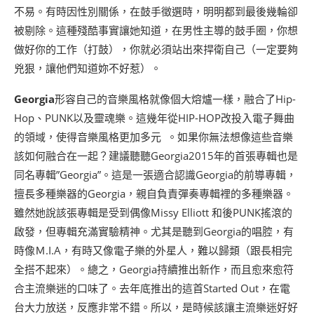
不易。有時因性別關係，在鼓手徵選時，明明都到最後幾輪卻
被剔除。這種殘酷事實讓她知道，在男性主導的鼓手圈，你想
做好你的工作（打鼓），你就必須站出來捍衛自己（一定要夠
兇狠，讓他們知道妳不好惹）。
Georgia
形容自己的音樂風格就像個大熔爐一樣，融合了Hip-
Hop、PUNK以及靈魂樂。這幾年從HIP-HOP改投入電子舞曲
的領域，使得音樂風格更加多元 。如果你無法想像這些音樂
該如何融合在一起？建議聽聽Georgia2015年的首張專輯也是
同名專輯”Georgia”。這是一張適合認識Georgia的前導專輯，
擅長多種樂器的Georgia，親自負責彈奏專輯裡的多種樂器。
雖然她說該張專輯是受到偶像Missy Elliott 和後PUNK搖滾的
啟發，但專輯充滿實驗精神。尤其是聽到Georgia的唱腔，有
時像Ｍ.I.A，有時又像電子樂的外星人，難以歸類（跟長相完
全搭不起來）。總之，Georgia持續推出新作，而且愈來愈符
合主流樂迷的口味了。去年底推出的這首Started Out，在電
台大力放送，反應非常不錯。所以，是時候該讓主流樂迷好好