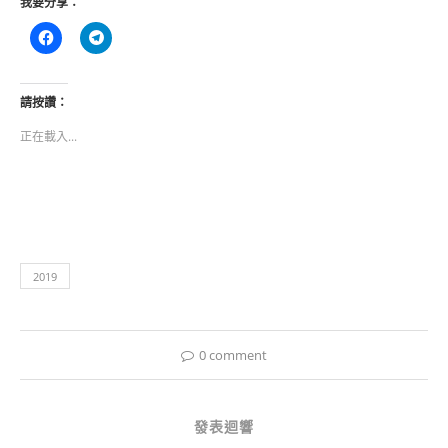
我要分享：
按
按
一
一
下
下
以
以
分
分
享
享
請按讚：
至
到
Facebook(在
Telegram(在
正在載入...
新
新
視
視
窗
窗
中
中
開
開
啟)
啟)
2019
0 comment
發表迴響