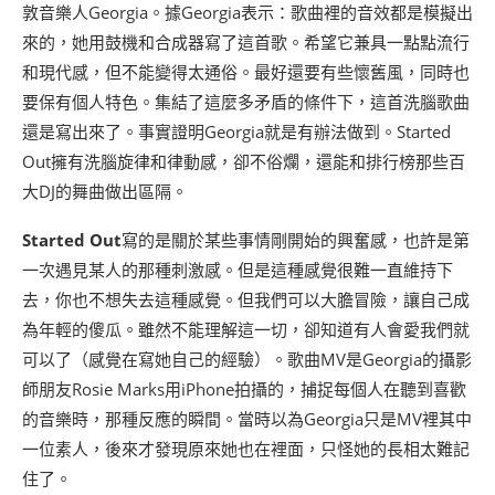
敦音樂人Georgia。據Georgia表示：歌曲裡的音效都是模擬出
來的，她用鼓機和合成器寫了這首歌。希望它兼具一點點流行
和現代感，但不能變得太通俗。最好還要有些懷舊風，同時也
要保有個人特色。集結了這麼多矛盾的條件下，這首洗腦歌曲
還是寫出來了。事實證明Georgia就是有辦法做到。Started
Out擁有洗腦旋律和律動感，卻不俗爛，還能和排行榜那些百
大DJ的舞曲做出區隔。
Started Out
寫的是關於某些事情剛開始的興奮感，也許是第
一次遇見某人的那種刺激感。但是這種感覺很難一直維持下
去，你也不想失去這種感覺。但我們可以大膽冒險，讓自己成
為年輕的傻瓜。雖然不能理解這一切，卻知道有人會愛我們就
可以了（感覺在寫她自己的經驗）。歌曲MV是Georgia的攝影
師朋友Rosie Marks用iPhone拍攝的，捕捉每個人在聽到喜歡
的音樂時，那種反應的瞬間。當時以為Georgia只是MV裡其中
一位素人，後來才發現原來她也在裡面，只怪她的長相太難記
住了。