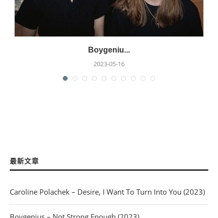
Boygeniu...
2023-05-16
最新文章
Caroline Polachek – Desire, I Want To Turn Into You (2023)
Boygenius – Not Strong Enough (2023)