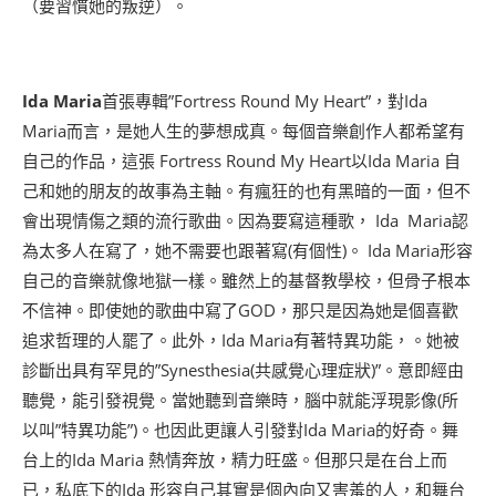
（要習慣她的叛逆）。
Ida Maria
首張專輯”Fortress Round My Heart”，對Ida
Maria而言，是她人生的夢想成真。每個音樂創作人都希望有
自己的作品，這張 Fortress Round My Heart以Ida Maria 自
己和她的朋友的故事為主軸。有瘋狂的也有黑暗的一面，但不
會出現情傷之類的流行歌曲。因為要寫這種歌， Ida Maria認
為太多人在寫了，她不需要也跟著寫(有個性)。 Ida Maria形容
自己的音樂就像地獄一樣。雖然上的基督教學校，但骨子根本
不信神。即使她的歌曲中寫了GOD，那只是因為她是個喜歡
追求哲理的人罷了。此外，Ida Maria有著特異功能，。她被
診斷出具有罕見的”Synesthesia(共感覺心理症狀)”。意即經由
聽覺，能引發視覺。當她聽到音樂時，腦中就能浮現影像(所
以叫”特異功能”)。也因此更讓人引發對Ida Maria的好奇。舞
台上的Ida Maria 熱情奔放，精力旺盛。但那只是在台上而
已，私底下的Ida 形容自己其實是個內向又害羞的人，和舞台