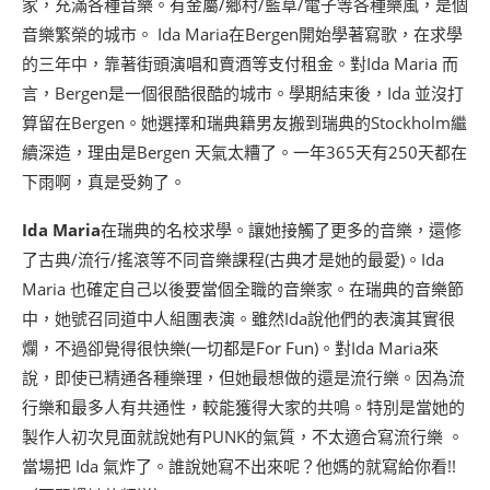
家，充滿各種音樂。有金屬/鄉村/藍草/電子等各種樂風，是個
音樂繁榮的城市。 Ida Maria在Bergen開始學著寫歌，在求學
的三年中，靠著街頭演唱和賣酒等支付租金。對Ida Maria 而
言，Bergen是一個很酷很酷的城市。學期結束後，Ida 並沒打
算留在Bergen。她選擇和瑞典籍男友搬到瑞典的Stockholm繼
續深造，理由是Bergen 天氣太糟了。一年365天有250天都在
下雨啊，真是受夠了。
Ida Maria
在瑞典的名校求學。讓她接觸了更多的音樂，還修
了古典/流行/搖滾等不同音樂課程(古典才是她的最愛)。Ida
Maria 也確定自己以後要當個全職的音樂家。在瑞典的音樂節
中，她號召同道中人組團表演。雖然Ida說他們的表演其實很
爛，不過卻覺得很快樂(一切都是For Fun)。對Ida Maria來
說，即使已精通各種樂理，但她最想做的還是流行樂。因為流
行樂和最多人有共通性，較能獲得大家的共鳴。特別是當她的
製作人初次見面就說她有PUNK的氣質，不太適合寫流行樂 。
當場把 Ida 氣炸了。誰說她寫不出來呢？他媽的就寫給你看!!