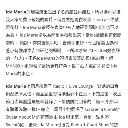
Ida Maria
的現場演出是出了名的瘋狂再瘋狂。所以她可以接
受大家免費下載她的唱片。但要看她現在表演，sorry，你就
得花錢。Ida Maria曾經在表演中被吉他砸到頭破血流也不以
為意。 Ida Maria還以為那是香檳噴出來，當Ida被問到這個問
題時。 她說，你問吉他手吧。吉他手更妙，他回答說因為他
爸小時候都拿吉它砸他的頭啊。。所以才會 #$%#$%(好瘋狂
的一群人)。不過Ida Maria的現場表演真的很HIGH喔，超
MAN的。她的帽子讓她更有特色，帽子狂人或許才符合 Ida
Maria的本色。
Ida Maria
上個月來到了 Radio 1 Live Lounge，對她的口音
仍然聽不太懂。而且嚴重覺得她很心不在焉，不知是第一次上
節目太興奮還是根本就醉了，整個訪問回答的口齒不清(所以
有聽跟沒聽一樣)。總之，節目中她翻唱了 Gabriella Climi的”
Sweat About Me”(這首歌由 Ida 唱出來，真是一點也不”
Sweat”啊)。後來 Ida Maria也接受 Radio 1 Chart Show的訪