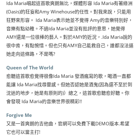
Ida Maria唱起這首歌爽朗無比，媒體形容 Ida Maria有著綠洲
(Oasis)的狂妄和Amy Winehouse的任性。對我來說，只能用
狂野來形容。 Ida Maria表示她並不覺得 Amy的音樂特別好，
音樂有點幼稚。不過Ida Maria並沒有批評的意思，她覺得
AMY還是一位很棒的藝人。對於AMY的近況，.Ida Maria說的
很中肯，有點惋惜。但也只有AMY自己能救自己，誰都沒法逼
她走向這條路，不是嗎?
Queen of The World
愈聽這首歌愈覺得很像Ida Maria 發酒瘋寫的歌，喝酒一直都
能讓 Ida Maria找尋靈感。但她否認她是酒鬼(因為還不至於到
沈迷的地步，她是有原則的)）總之，這首歌愈聽愈好聽。你
會發現 Ida Maria的音樂世界很精彩!!
Forgive Me
又是一首爽朗的吉他曲，官網可以免費下載DEMO版本.希望
它也可以當主打!