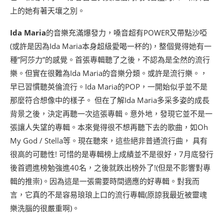
上的她有著天壤之別。
Ida Maria
的音樂充滿爆發力，嗓音超有POWER又帶點沙啞
(或許是因為Ida Maria本身超級愛喝一杯的)，整個覺得她有一
種”阿莎力”的感覺。首張專輯聽了之後，不認為是全然的流行
樂。但實在很難為Ida Maria的音樂分類。或許是流行樂。，
早已習慣聽英倫流行。Ida Maria的POP，一開始似乎並不是
那麼符合想像中的樣子。 但在了解Ida Maria多采多姿的成長
背景之後，決定再聽一次這張專輯。意外地，發現它並不是一
張讓人失望的專輯。本來覺得很不想再聽下去的歌曲，如Oh
My God / Stella等。現在聽來，這些絕非普通流行曲， 具有
很高的可聽性! 可惜的是專輯榜上成績並不是很好，7月底發行
後首週進榜勉強進40名，之後就跌出榜外了!(但是不影響對專
輯的推崇)。因為這是一張需要時間適應的好專輯。對我而
言，它真的不是容易琅琅上口的流行專輯(原諒我最近被靈魂
樂洗腦的很嚴重啊)。