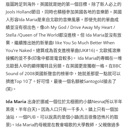
版圖跨足到海外，英國就是她的第一個目標。除了新人必上的
Jools Holland節目，同時也積極參加英國各地的音樂節。英國
人形容Ida Maria是來自北歐的音樂風暴。即使先前的單曲成
績並沒有很出色，像oh My God / Drive Away My Heart /
Stella /Queen of The World都沒進榜。但 Ida Maria並沒有放
棄，繼續推出她的新單曲I like You So Much Better When
You’re Naked。總算成為首支進榜單曲(UK#16)。北歐搖滾樂
接觸的並不多(印象中都是電音較多)。 Ida Maria的專輯在一堆
北歐藝人中的顯得獨特且另類。在英國更是獨樹一格。在BBC
Sound of 2008英國新聲音的榜單中，她就差那麼一點就可以
擠進Top 10了。好可惜，最後一個名額被Santogold搶去了
(笑)。
Ida Maria
出身於挪威一個位於北極圈的小鎮Nesna(所以半年
黑夜，半年白天)。因為人口只有一千多人，鎮上只有一個加
油站，一個PUB，可以說真的是個小鎮(而且很像恐怖片的取
景)。Ida Maria的母親是在教會唱歌的大學教師，父親做過多