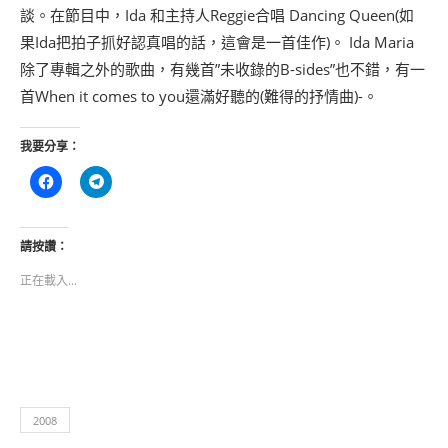
談。在節目中，Ida 和主持人Reggie合唱 Dancing Queen(如
果Ida把拍子抓好認真唱的話，這會是一首佳作)。 Ida Maria
除了專輯之外的歌曲，有幾首”未收錄的B-sides”也不錯，有一
首When it comes to you還滿好聽的(難得的抒情曲)-。
我要分享：
按
按
一
一
下
下
以
以
分
分
享
享
請按讚：
至
到
Facebook(在
Telegram(在
正在載入...
新
新
視
視
窗
窗
中
中
開
開
啟)
啟)
2008