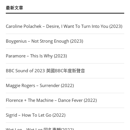
最新文章
Caroline Polachek – Desire, I Want To Turn Into You (2023)
Boygenius – Not Strong Enough (2023)
Paramore – This Is Why (2023)
BBC Sound of 2023 英國BBC年度新聲音
Maggie Rogers – Surrender (2022)
Florence + The Machine – Dance Fever (2022)
Sigrid – How To Let Go (2022)
Wet Leg – Wet Leg 同名專輯(2022)