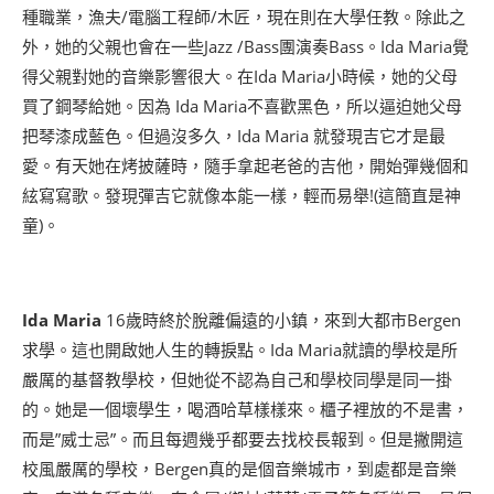
種職業，漁夫/電腦工程師/木匠，現在則在大學任教。除此之
外，她的父親也會在一些Jazz /Bass團演奏Bass。Ida Maria覺
得父親對她的音樂影響很大。在Ida Maria小時候，她的父母
買了鋼琴給她。因為 Ida Maria不喜歡黑色，所以逼迫她父母
把琴漆成藍色。但過沒多久，Ida Maria 就發現吉它才是最
愛。有天她在烤披薩時，隨手拿起老爸的吉他，開始彈幾個和
絃寫寫歌。發現彈吉它就像本能一樣，輕而易舉!(這簡直是神
童)。
Ida Maria
16歲時終於脫離偏遠的小鎮，來到大都市Bergen
求學。這也開啟她人生的轉捩點。Ida Maria就讀的學校是所
嚴厲的基督教學校，但她從不認為自己和學校同學是同一掛
的。她是一個壞學生，喝酒哈草樣樣來。櫃子裡放的不是書，
而是”威士忌”。而且每週幾乎都要去找校長報到。但是撇開這
校風嚴厲的學校，Bergen真的是個音樂城市，到處都是音樂