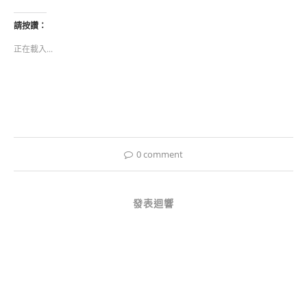
以
以
分
分
享
享
請按讚：
至
到
Facebook(在
Telegram(在
正在載入...
新
新
視
視
窗
窗
中
中
開
開
啟)
啟)
0 comment
發表迴響