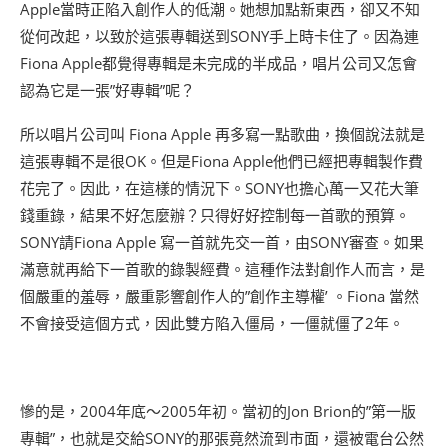
Apple當時正陷入創作人的低潮。她想加點新東西，卻又不知
從何改起，以致於這張專輯送到SONY手上時卡住了。因為連
Fiona Apple都覺得專輯是未完成的半成品，唱片公司又怎會
認為它是一張”好專輯”呢？
所以唱片公司叫 Fiona Apple 再多寫一點歌曲，換個說法就是
這張專輯不是很OK。但是Fiona Apple他們已經把專輯製作費
花完了。因此，在這樣的情況下。SONY也擔心萬一又花大筆
錢重錄，結果不好怎麼辦？只得好好控制每一首歌的預算。
SONY請Fiona Apple 寫一首就先交一首，由SONY審查。如果
滿意就再給下一首歌的錄製經費。這種作法對創作人而言，是
個嚴重的羞辱，嚴重影響創作人的”創作主導權’ 。Fiona 當然
不會接受這個方式，因此雙方陷入僵局，一僵就僵了2年。
慘的是，2004年底～2005年初。當初的Jon Brion的”第一版
專輯”，也就是交給SONY的那張竟然流到市面，還被電台公然