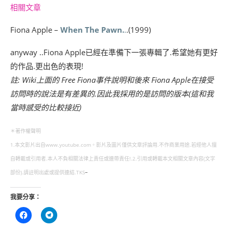
相關文章
Fiona Apple –
When The Pawn.
.
.(1999)
anyway ..Fiona Apple已經在準備下一張專輯了.希望她有更好
的作品.更出色的表現!
註: Wiki上面的 Free Fiona事件說明和後來 Fiona Apple在接受
訪問時的說法是有差異的.因此我採用的是訪問的版本(這和我
當時感受的比較接近)
＊著作權聲明
1.本文影片出自www.youtube.com。影片及圖片僅供文章評論用.不作商業用途.若經他人擅
自轉載或引用者.本人不負相關法律上責任或連帶責任!.2.引用或轉載本文相關文章內容(文字
部份).請註明出處或提供連結.TKS
~
我要分享：
按
按
一
一
下
下