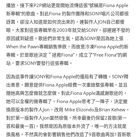
播放，接下來P2P網站更是開始流傳這張”號稱是Fiona Apple
新專輯”的歌曲。對此Fiona 的製作團隊和SONY唱片公司都很
訝異，卻沒人知道是如何流出來的，連製作人JON自己都傻
眼。大家對這張專輯早在2003年就交給SONY，卻遲遲不發的
原因感到疑惑。歌迷們非常生氣，認為SONY是因為她上張
When the Pawn專輯銷售慘跌，而故意冷凍Fiona Apple的新
專輯。於是歌迷決定＂拯救Fiona”，成立了”Free Fiona”的網
站，要求SONY要發行這張專輯。
因為這事件讓SONY和Fiona Apple的僵局有了轉機。SONY釋
出善意，願意提供Fiona Apple經費一次重錄整張專輯，並且
隨她高興怎麼做就怎麼做。對此Fiona Apple滿感謝歌迷的，
她可以全權的做專輯了。Fiona Apple思考了一陣子，決定撤
換原版本的製作人Jon，改用 Mike Elizondo及Brian Kehew。
對於第一版製作人Jon當然很傷，所幸最後仍保留2首歌(第一
首和最後一首)。我想是因為原版本外流了，唯一的方法就是
換風格。不然真的會影響銷售他們改造了9首歌曲再加1首新歌