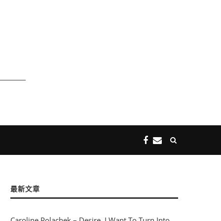
最新文章
Caroline Polachek – Desire, I Want To Turn Into