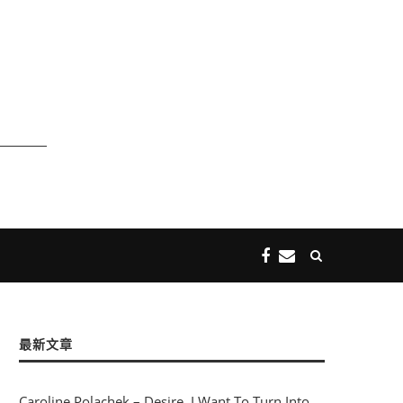
最新文章
Caroline Polachek – Desire, I Want To Turn Into