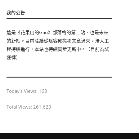
我的公告
這是《花果山的Gau》部落格的第二站，也是未來
的新站。目前陸續從痞客邦搬移文章過來。浩大工
程持續進行，本站也持續同步更新中。（目前為試
運轉）
Today's Views:
168
Total Views:
261,623